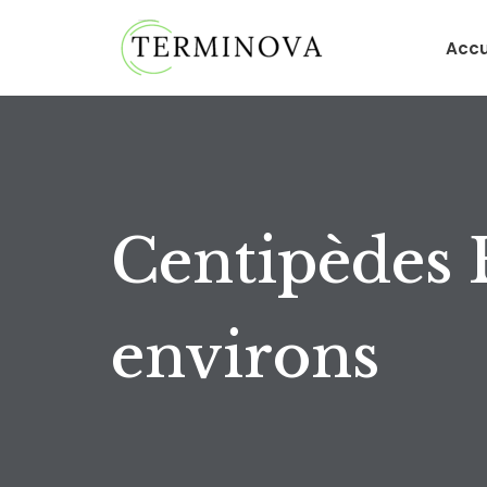
Accu
Aller
au
contenu
Centipèdes 
environs